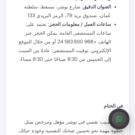
العنوان الدقيق
: شارع بوشر، مسقط، سلطنة
عُمان، صندوق بريد 79، الرمز البريدي 133
ساعات العمل / معلومات الحجز
: تعتمد على
ساعات المستشفى العامة. يمكن الحجز عبر
الهاتف +968 24 583 600 أو من خلال الموقع
الإلكتروني. توقيت المستشفى: عادةً من السبت
إلى الخميس من 8:30 صباحًا حتى 8:30 مساءً.
في الختام
وجود
طبيب نفسي في بوشر
مؤهل ومرخص يمثل
خطوة مهمة نحو تحسين صحتك النفسية وجودة حياتك.